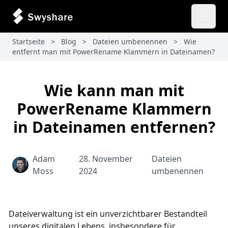
Haupt
Startseite
>
Blog
>
Dateien umbenennen
>
Wie
entfernt man mit PowerRename Klammern in Dateinamen?
Wie kann man mit
PowerRename Klammern
in Dateinamen entfernen?
Adam
28. November
Dateien
Moss
2024
umbenennen
Dateiverwaltung ist ein unverzichtbarer Bestandteil
unseres digitalen Lebens, insbesondere für