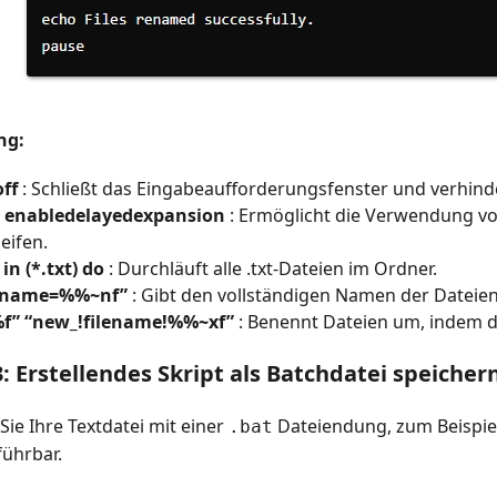
ng:
ff
: Schließt das Eingabeaufforderungsfenster und verhinde
l enabledelayedexpansion
: Ermöglicht die Verwendung vo
eifen.
in (*.txt) do
: Durchläuft alle .txt-Dateien im Ordner.
lename=%%~nf”
: Gibt den vollständigen Namen der Dateie
f” “new_!filename!%%~xf”
: Benennt Dateien um, indem da
3: Erstellendes Skript als Batchdatei speicher
Sie Ihre Textdatei mit einer
Dateiendung, zum Beispie
.bat
führbar.