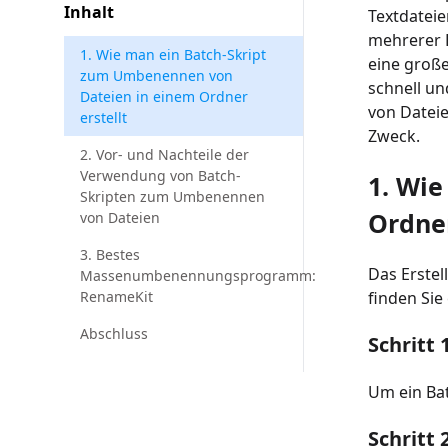
Inhalt
Textdateie
mehrerer D
1. Wie man ein Batch-Skript
eine große
zum Umbenennen von
schnell un
Dateien in einem Ordner
von Dateie
erstellt
Zweck.
2. Vor- und Nachteile der
Verwendung von Batch-
1. Wi
Skripten zum Umbenennen
Ordner
von Dateien
3. Bestes
Das Erste
Massenumbenennungsprogramm:
RenameKit
finden Sie 
Abschluss
Schritt 
Um ein Bat
Schritt 