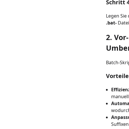
Schritt 
Legen Sie 
.bat-
Datei
2. Vor
Umben
Batch-Skri
Vorteile
Effizien
manuell
Automa
wodurch
Anpass
Suffixe