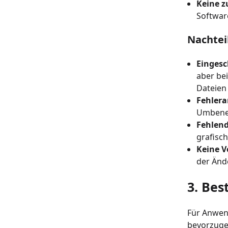
Keine z
Software
Nachtei
Eingesc
aber be
Dateien 
Fehlera
Umbenen
Fehlend
grafisc
Keine V
der Änd
3. Be
Für Anwen
bevorzugen