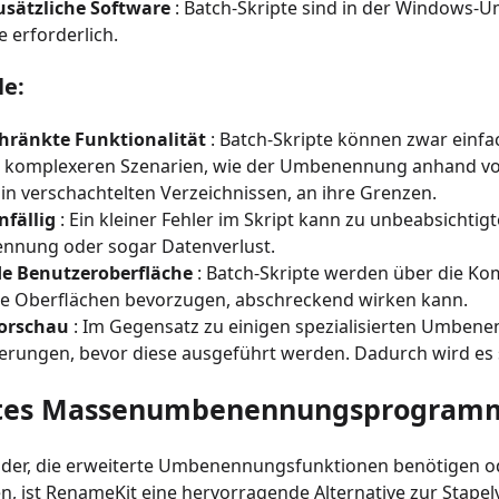
usätzliche Software
: Batch-Skripte sind in der Windows-Um
 erforderlich.
le:
hränkte Funktionalität
: Batch-Skripte können zwar ein
i komplexeren Szenarien, wie der Umbenennung anhand vo
in verschachtelten Verzeichnissen, an ihre Grenzen.
nfällig
: Ein kleiner Fehler im Skript kann zu unbeabsichtigt
nung oder sogar Datenverlust.
e Benutzeroberfläche
: Batch-Skripte werden über die Ko
he Oberflächen bevorzugen, abschreckend wirken kann.
orschau
: Im Gegensatz zu einigen spezialisierten Umbene
erungen, bevor diese ausgeführt werden. Dadurch wird es sc
stes Massenumbenennungsprogram
der, die erweiterte Umbenennungsfunktionen benötigen od
, ist RenameKit eine hervorragende Alternative zur Stape