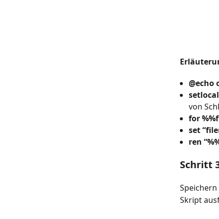
Erläuteru
@echo o
setloca
von Schl
for %%f 
set “fi
ren “%%
Schritt 
Speichern 
Skript aus